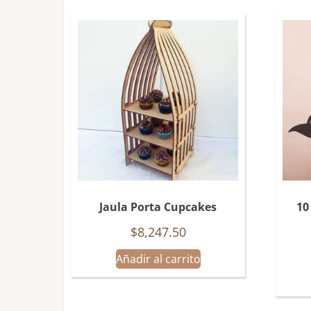
Jaula Porta Cupcakes
10
$
8,247.50
Añadir al carrito