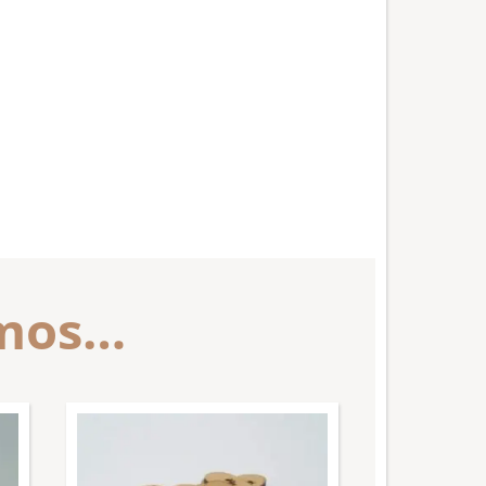
amos…