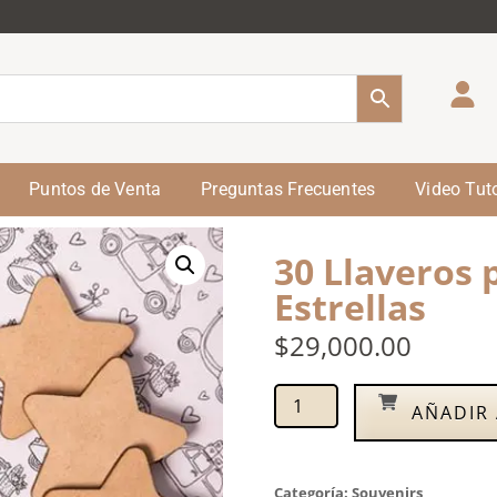
Puntos de Venta
Preguntas Frecuentes
Video Tuto
30 Llaveros 
Estrellas
$
29,000.00
AÑADIR 
Categoría:
Souvenirs