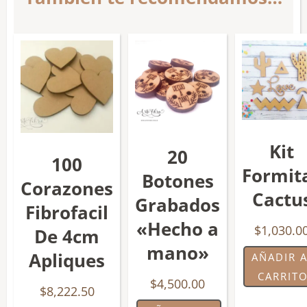
Kit
20
100
Formit
Botones
Corazones
Cactu
Grabados
Fibrofacil
«Hecho a
$
1,030.0
De 4cm
mano»
Apliques
AÑADIR 
CARRIT
$
4,500.00
$
8,222.50