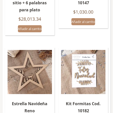
sitio + 6 palabras
10147
para plato
$
1,030.00
$
28,013.34
Añadir al carrito
Añadir al carrito
Estrella Navideña
Kit Formitas Cod.
Reno
10182