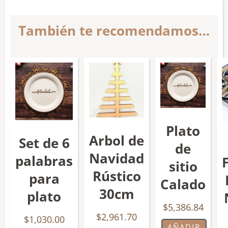
También te recomendamos…
Plato
Arbol de
Set de 6
de
Navidad
palabras
sitio
Rústico
para
Calado
30cm
plato
$
5,386.84
$
2,961.70
$
1,030.00
AÑADIR