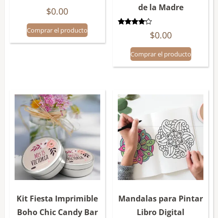
de la Madre
$
0.00
Comprar el producto
Valorado
$
0.00
con
4.00
de 5
Comprar el producto
Kit Fiesta Imprimible
Mandalas para Pintar
Boho Chic Candy Bar
Libro Digital