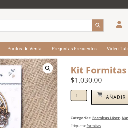
Puntos de Venta
Preguntas Frecuentes
Video Tuto
Kit Formitas
$
1,030.00
AÑADIR 
Categorías:
Formitas Láser
,
Na
Etiqueta:
formitas