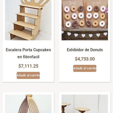
Escalera Porta Cupcakes
Exhibidor de Donuts
en fibrofacil
$
4,733.00
$
7,111.25
Añadir al carrito
Añadir al carrito