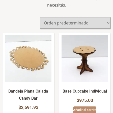
necesitás.
Bandeja Plana Calada
Base Cupcake Individual
Candy Bar
$
975.00
$
2,691.93
Añadir al carrito