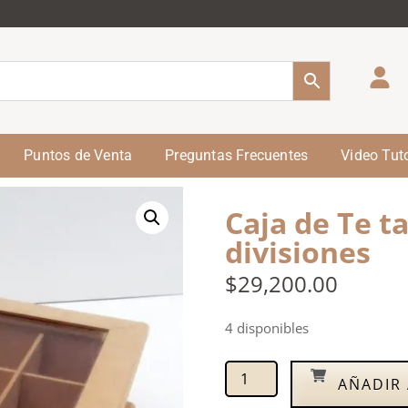
Puntos de Venta
Preguntas Frecuentes
Video Tuto
Caja de Te t
divisiones
$
29,200.00
4 disponibles
AÑADIR 