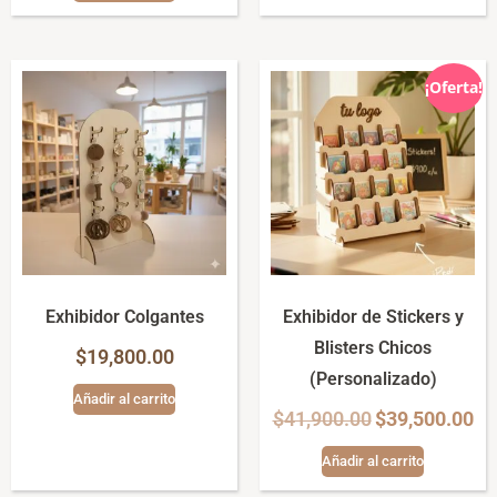
¡Oferta!
Exhibidor Colgantes
Exhibidor de Stickers y
Blisters Chicos
$
19,800.00
(Personalizado)
Añadir al carrito
$
41,900.00
$
39,500.00
Añadir al carrito