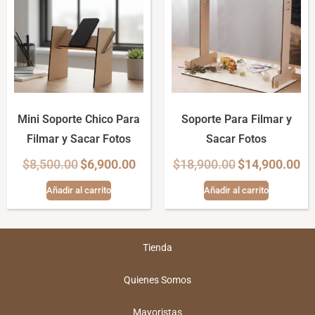
Mini Soporte Chico Para
Soporte Para Filmar y
Filmar y Sacar Fotos
Sacar Fotos
$
8,500.00
$
6,900.00
$
18,900.00
$
14,900.00
Añadir al carrito
Añadir al carrito
Tienda
Quienes Somos
Mayoristas